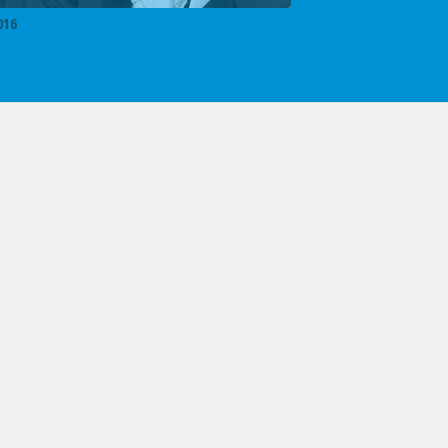
016
019