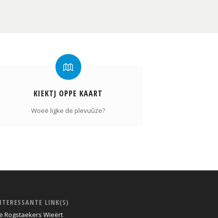
KIEKTJ OPPE KAART
Woeë ligke de plevuûze?
NTERESSANTE LINK(S)
e Rogstaekers Wieërt