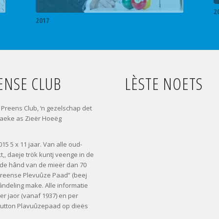
2
Eerelid Jo Bergmans
2017
2
ENSE CLUB
LÈSTE NOETS
Preens Club, ‘n gezelschap det
raeke as Zieër Hoeëg
5 5 x 11 jaar. Van alle oud-
,, daeje trök kuntj veenge in de
 de hând van de mieër dan 70
reense Plevuûze Paad” (beej
ândeling make. Alle informatie
 jaor (vanaf 1937) en per
 button Plavuûzepaad op dieës