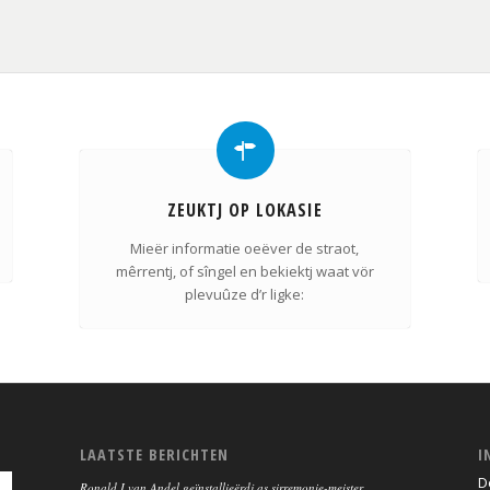
ZEUKTJ OP LOKASIE
Mieër informatie oeëver de straot,
mêrrentj, of sîngel en bekiektj waat vör
plevuûze d’r ligke:
LAATSTE BERICHTEN
I
D
Ronald I van Andel geïnstallieërdj as sirremonie-meister