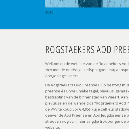
Erelid Jan Coenen
2018
ROGSTAEKERS AOD PRE
Welkom op de website van de Rogstaekers Aod 
zich met de noeëdige zelfspot gaer leutj aansp
Aangeslage Hieëre.
De Rogstaekers Oud Preense Club bestong in 201
preense és unne unieke tegel, plevuus, gemaakt
bestraoting van de binnenstad van Wieërt. Aan
plevuûze en de wândelgids “Rogstaekers Aod P
de VVV te koup vör € 4,95) kujje zelf eur stadsw
oeëver de Aod Preense en Aod Jeugdpreense per
straot en nog völ mieër vingdje trök oonger de
website.