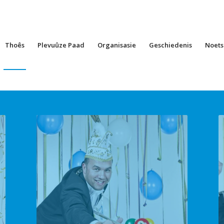
Thoês
Plevuûze Paad
Organisasie
Geschiedenis
Noets