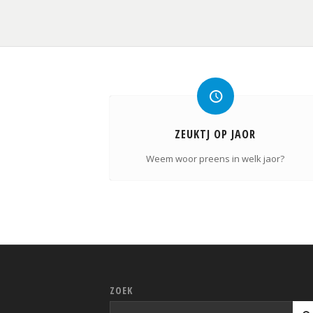
ZEUKTJ OP JAOR
Weem woor preens in welk jaor?
ZOEK