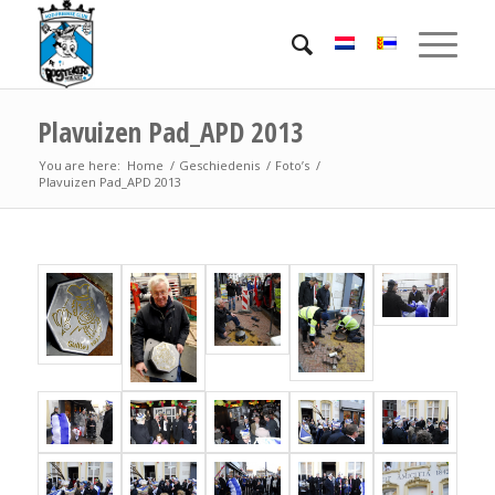
Plavuizen Pad_APD 2013
You are here:
Home
/
Geschiedenis
/
Foto’s
/
Plavuizen Pad_APD 2013