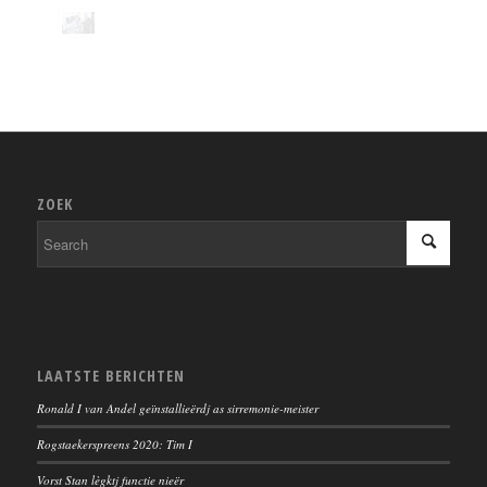
ZOEK
LAATSTE BERICHTEN
Ronald I van Andel geïnstallieërdj as sirremonie-meister
Rogstaekerspreens 2020: Tim I
Vorst Stan lègktj functie nieër