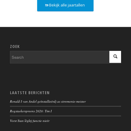
Bekijk alle jaartallen
ZOEK
LAATSTE BERICHTEN
Ronald I van Andel geïnstallieërdj as sirremonie-meister
Rogstaekerspreens 2020: Tim I
Vorst Stan lègktj functie nieër