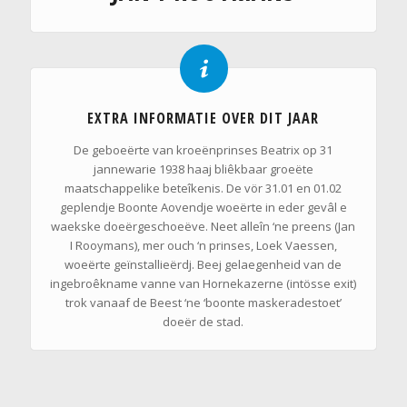
EXTRA INFORMATIE OVER DIT JAAR
De geboeërte van kroeënprinses Beatrix op 31
jannewarie 1938 haaj bliêkbaar groeëte
maatschappelike beteîkenis. De vör 31.01 en 01.02
geplendje Boonte Aovendje woeërte in eder gevâl e
waekske doeërgeschoeëve. Neet alleîn ‘ne preens (Jan
I Rooymans), mer ouch ‘n prinses, Loek Vaessen,
woeërte geïnstallieërdj. Beej gelaegenheid van de
ingebroêkname vanne van Hornekazerne (intösse exit)
trok vanaaf de Beest ‘ne ‘boonte maskeradestoet’
doeër de stad.