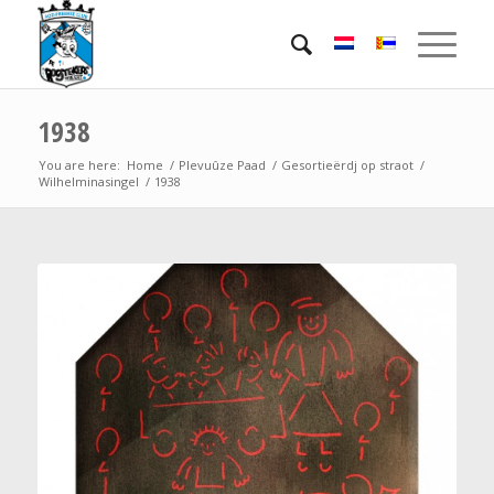
1938
You are here:
Home
/
Plevuûze Paad
/
Gesortieërdj op straot
/
Wilhelminasingel
/
1938