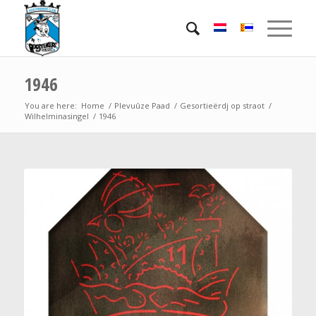
1946
You are here:
Home
/
Plevuûze Paad
/
Gesortieërdj op straot
/
Wilhelminasingel
/
1946