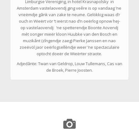
Limburgse Vereniging, in hotel Krasnapolsky in
Amsterdam vastelaovendj ging veêre is op vandaag ‘ne
vrieëmdje gânk van zake te neume. Gelökkig waas d’r
ouch in Wieërt vör ‘t ieërst nao d’n oeërlog opnow hej-
op vastelaovendj: ‘ne spetterendje Boonte Aovendj
mét oonger mieër kloon Huubke van den Bosch en
muzikânt (zîngendje zaeg) Pierke Janssen en nao
zoeëvöl jaor oeërlogsellèndje weer ‘ne spectaculaire
optocht doeër de Wieërter straote.
Adjedânte: Twan van Geldrop, Louw Tullemans, ­Cas van
de Broek, Pierre Joosten.