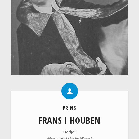
PRINS
FRANS I HOUBEN
Liedje:
Mien good stedje Wieërt