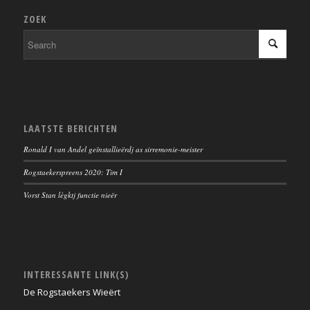
ZOEK
LAATSTE BERICHTEN
Ronald I van Andel geïnstallieërdj as sirremonie-meister
Rogstaekerspreens 2020: Tim I
Vorst Stan lègktj functie nieër
INTERESSANTE LINK(S)
De Rogstaekers Wieërt