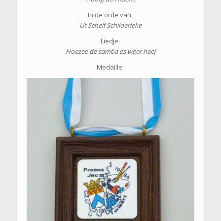
In de orde van:
Ut Scheif Schilderieke
Liedje:
Hoezee de samba es weer heej
Medaille: