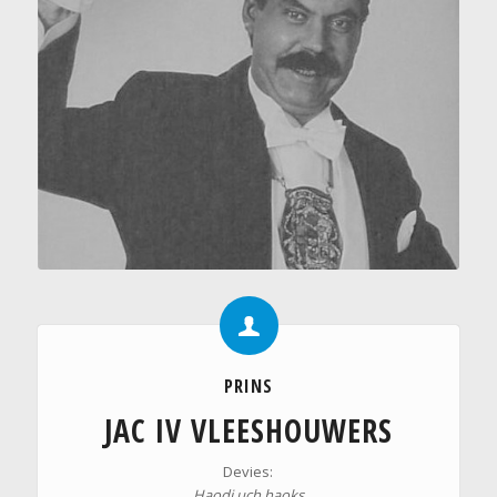
PRINS
JAC IV VLEESHOUWERS
Devies:
Haodj uch haoks