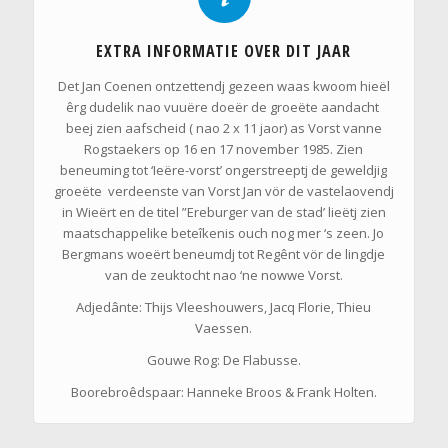
EXTRA INFORMATIE OVER DIT JAAR
Det Jan Coenen ontzettendj gezeen waas kwoom hieël
êrg dudelik nao vuuëre doeër de groeëte aandacht
beej zien aafscheid ( nao 2 x 11 jaor) as Vorst vanne
Rogstaekers op 16 en 17 november 1985. Zien
beneuming tot ‘Ieëre-vorst’ ongerstreeptj de geweldjig
groeëte verdeenste van Vorst Jan vör de vastelaovendj
in Wieërt en de titel ”Ereburger van de stad’ lieëtj zien
maatschappelike beteîkenis ouch nog mer ‘s zeen. Jo
Bergmans woeërt beneumdj tot Regênt vör de lingdje
van de zeuktocht nao ‘ne nowwe Vorst.
Adjedânte: Thijs Vleeshouwers, Jacq Florie, Thieu
Vaessen.
Gouwe Rog: De Flabusse.
Boorebroêdspaar: Hanneke Broos & Frank Holten.