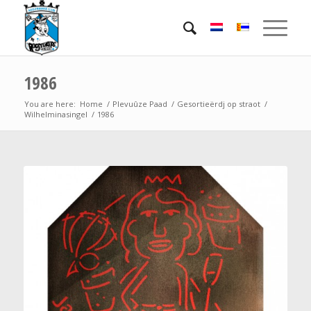
1986
You are here:
Home
/
Plevuûze Paad
/
Gesortieërdj op straot
/
Wilhelminasingel
/
1986