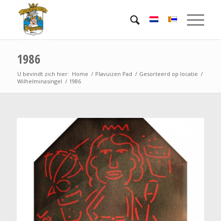
1986
U bevindt zich hier:
Home
/
Plavuizen Pad
/
Gesorteerd op locatie
/
Wilhelminasingel
/
1986