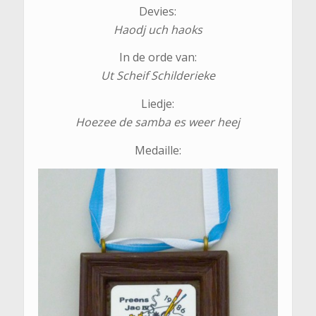
Devies:
Haodj uch haoks
In de orde van:
Ut Scheif Schilderieke
Liedje:
Hoezee de samba es weer heej
Medaille: