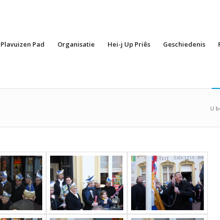
Plavuizen Pad
Organisatie
Hei-j Up Priês
Geschiedenis
U b