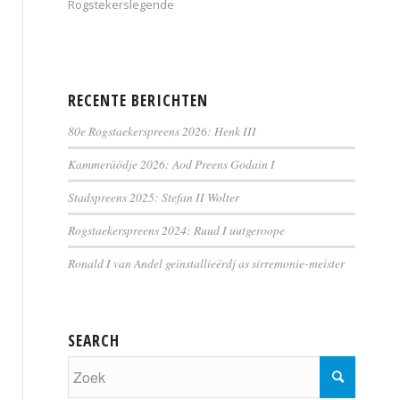
Rogstekerslegende
RECENTE BERICHTEN
80e Rogstaekerspreens 2026: Henk III
Kammeräödje 2026: Aod Preens Godain I
Stadspreens 2025: Stefan II Wolter
Rogstaekerspreens 2024: Ruud I uutgeroope
Ronald I van Andel geïnstallieërdj as sirremonie-meister
SEARCH