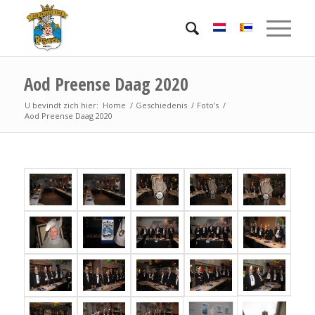
Aod Preense Daag 2020
U bevindt zich hier:
Home
/
Geschiedenis
/
Foto’s
/
Aod Preense Daag 2020