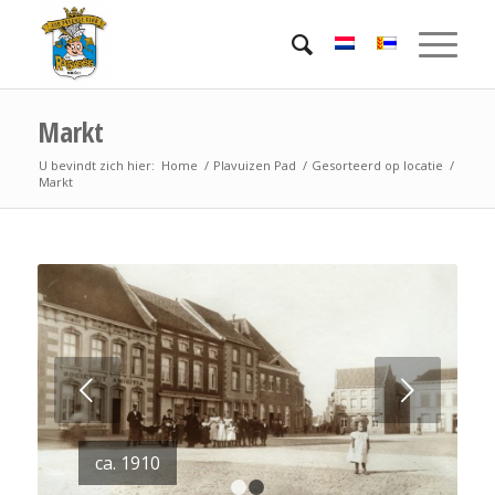
Markt
U bevindt zich hier:
Home
/
Plavuizen Pad
/
Gesorteerd op locatie
/
Markt
Volgende
ca. 1910
Rogstaekersembleem