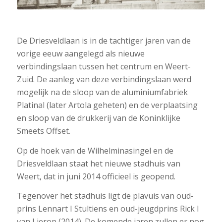
1
2
3
4
5
6
7
8
9
10
11
12
13
14
1
De Driesveldlaan is in de tachtiger jaren van de
vorige eeuw aangelegd als nieuwe
verbindingslaan tussen het centrum en Weert-
Zuid. De aanleg van deze verbindingslaan werd
mogelijk na de sloop van de aluminiumfabriek
Platinal (later Artola geheten) en de verplaatsing
en sloop van de drukkerij van de Koninklijke
Smeets Offset.
Op de hoek van de Wilhelminasingel en de
Driesveldlaan staat het nieuwe stadhuis van
Weert, dat in juni 2014 officieel is geopend.
Tegenover het stadhuis ligt de plavuis van oud-
prins Lennart I Stultiens en oud-jeugdprins Rick I
van Lierop (2014). De komende jaren zullen er nog