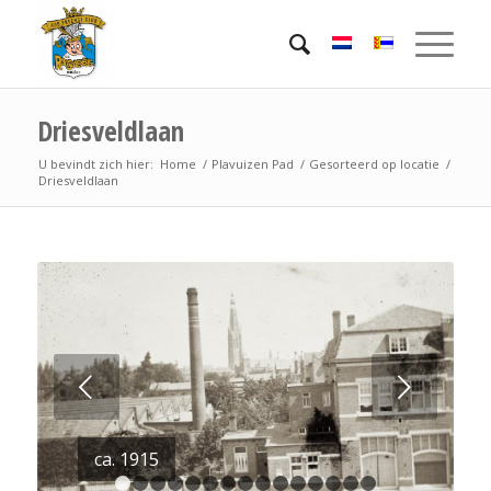
Driesveldlaan
U bevindt zich hier:
Home
/
Plavuizen Pad
/
Gesorteerd op locatie
/
Driesveldlaan
Volgende
ca. 1915