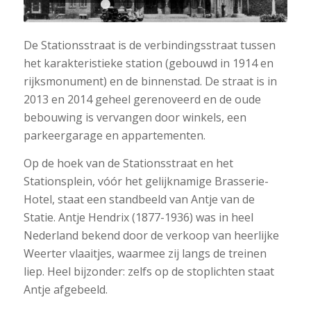
1
2
3
4
5
6
7
8
9
10
De Stationsstraat is de verbindingsstraat tussen
het karakteristieke station (gebouwd in 1914 en
rijksmonument) en de binnenstad. De straat is in
2013 en 2014 geheel gerenoveerd en de oude
bebouwing is vervangen door winkels, een
parkeergarage en appartementen.
Op de hoek van de Stationsstraat en het
Stationsplein, vóór het gelijknamige Brasserie-
Hotel, staat een standbeeld van Antje van de
Statie. Antje Hendrix (1877-1936) was in heel
Nederland bekend door de verkoop van heerlijke
Weerter vlaaitjes, waarmee zij langs de treinen
liep. Heel bijzonder: zelfs op de stoplichten staat
Antje afgebeeld.