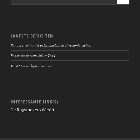
LAATSTE BERICHTEN
Ronald I van Andel geïnstallieërdj as sirremonie-meister
Rogstaekerspreens 2020: Tim I
Vorst Stan lègktj functie nieër
INTERESSANTE LINK(S)
De Rogstaekers Wieërt