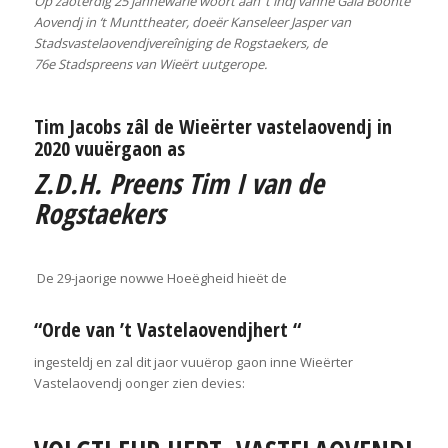
Op zaoterdig 25 jannewarie woôrt aan ‘t indj vanne Gala Boonte
Aovendj in ‘t Munttheater, doeër Kanseleer Jasper van
Stadsvastelaovendjvereîniging de Rogstaekers, de
76e Stadspreens van Wieërt uutgerope.
Tim Jacobs zâl de Wieërter vastelaovendj in
2020 vuuërgaon as
Z.D.H. Preens Tim I van de
Rogstaekers
De 29-jaorige nowwe Hoeëgheid hieët de
“Orde van ’t Vastelaovendjhert “
ingesteldj en zal dit jaor vuuërop gaon inne Wieërter
Vastelaovendj oonger zien devies: