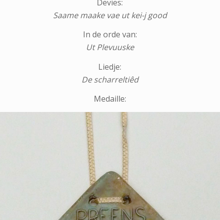
Devies:
Saame maake vae ut kei-j good
In de orde van:
Ut Plevuuske
Liedje:
De scharreltiêd
Medaille: