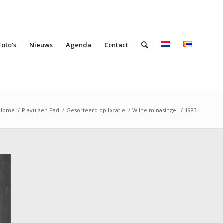
Foto’s
Nieuws
Agenda
Contact
Home
/
Plavuizen Pad
/
Gesorteerd op locatie
/
Wilhelminasingel
/
1983