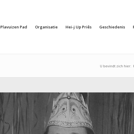
Plavuizen Pad
Organisatie
Hei-j Up Priês
Geschiedenis
U bevindt zich hier: