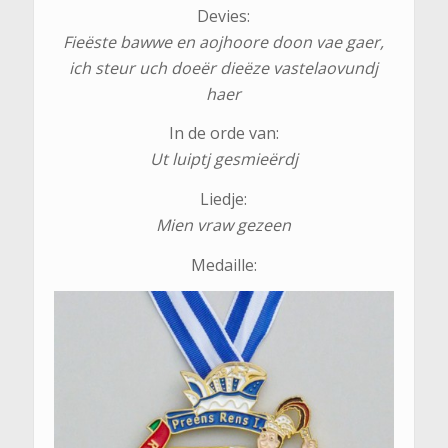
Devies:
Fieëste bawwe en aojhoore doon vae gaer,
ich steur uch doeër dieëze vastelaovundj
haer
In de orde van:
Ut luiptj gesmieërdj
Liedje:
Mien vraw gezeen
Medaille: