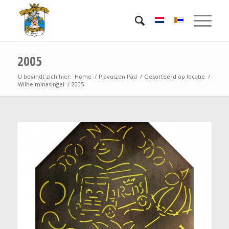
2005
U bevindt zich hier:
Home
/
Plavuizen Pad
/
Gesorteerd op locatie
/
Wilhelminasingel
/
2005