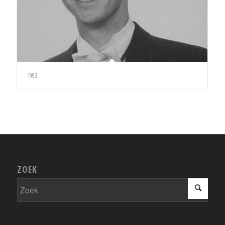
1993
ZOEK