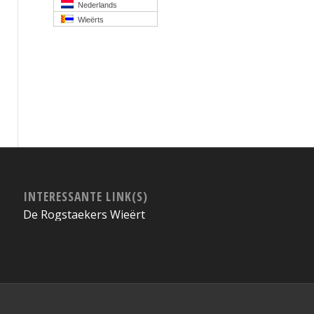
Nederlands
Wieërts
INTERESSANTE LINK(S)
De Rogstaekers Wieërt