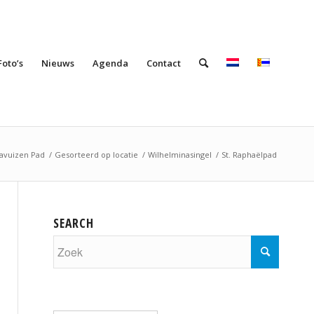
Foto’s
Nieuws
Agenda
Contact
lavuizen Pad
/
Gesorteerd op locatie
/
Wilhelminasingel
/
St. Raphaëlpad
SEARCH