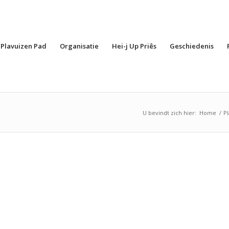
Plavuizen Pad
Organisatie
Hei-j Up Priês
Geschiedenis
U bevindt zich hier:
Home
/
P