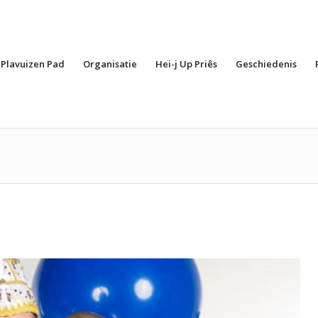
Plavuizen Pad
Organisatie
Hei-j Up Priês
Geschiedenis