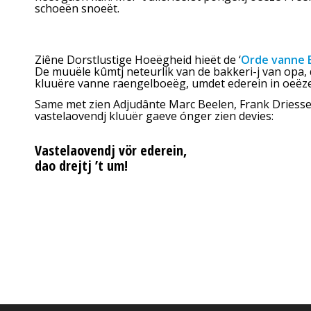
schoeën snoeët.
Ziêne Dorstlustige Hoeëgheid hieët de ‘
Orde vanne 
De muuële kûmtj neteurlik van de bakkeri-j van opa, d
kluuëre vanne raengelboeëg, umdet ederein in oeëze
Same met zien Adjudânte Marc Beelen, Frank Driessen
vastelaovendj kluuër gaeve ónger zien devies:
Vastelaovendj vör ederein,
dao drejtj ’t um!