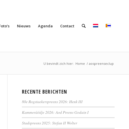
Foto’s
Nieuws
Agenda
Contact
U bevindt zich hier:
Home
/
aospreenseclup
RECENTE BERICHTEN
80e Rogstaekerspreens 2026: Henk III
Kammeräödje 2026: Aod Preens Godain I
Stadspreens 2025: Stefan II Wolter