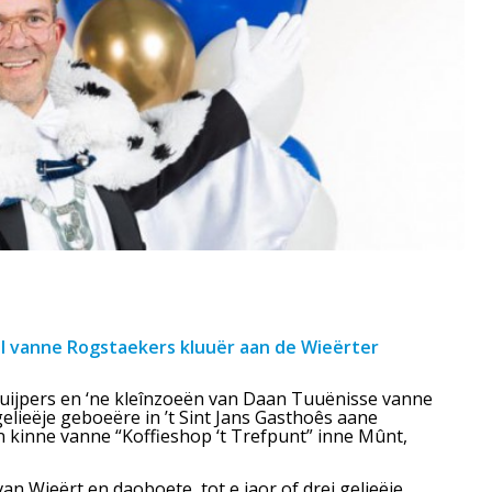
 I vanne Rogstaekers kluuër aan de Wieërter
uijpers en ‘ne kleînzoeën van Daan Tuuënisse vanne
lieëje geboeëre in ’t Sint Jans Gasthoês aane
n kinne vanne “Koffieshop ‘t Trefpunt” inne Mûnt,
n Wieërt en daoboete, tot e jaor of drej gelieëje