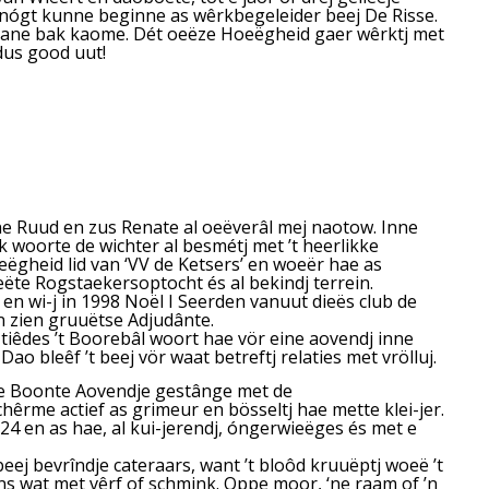
genógt kunne beginne as wêrkbegeleider beej De Risse.
ig aane bak kaome. Dét oeëze Hoeëgheid gaer wêrktj met
 dus good uut!
eine Ruud en zus Renate al oeëverâl mej naotow. Inne
 woorte de wichter al besmétj met ’t heerlikke
ëgheid lid van ‘VV de Ketsers’ en woeër hae as
ëte Rogstaekersoptocht és al bekindj terrein.
en wi-j in 1998 Noël I Seerden vanuut dieës club de
n zien gruuëtse Adjudânte.
iêdes ’t Boorebâl woort hae vör eine aovendj inne
bleêf ’t beej vör waat betreftj relaties met vrölluj.
e Boonte Aovendje gestânge met de
chêrme actief as grimeur en bösseltj hae mette klei-jer.
4 en as hae, al kui-jerendj, óngerwieëges és met e
eej bevrîndje cateraars, want ’t bloôd kruuëptj woeë ’t
ens wat met vêrf of schmink. Oppe moor, ‘ne raam of ’n