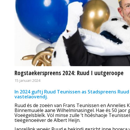
Rogstaekerspreens 2024: Ruud I uutgeroope
15 januari 2024
In 2024 guftj Ruud Teunissen as Stadspreens Ruud
vastelaovendj.
Ruud és de zoeën van Frans Teunissen en Annelies K
Binnemuuële aane Wilhelminasingel. Hae és 50 jaor ge
Voeëgelsbleîk. Völ minse zulle ’t hoêshaoje Teunisse
tieëgenoeëver de Albert Heijn.
Jaorelânk woeër Ruud e bekindj gezicht inne horeca va