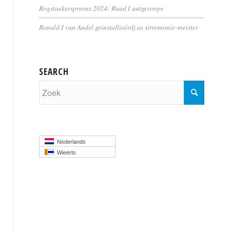
Rogstaekerspreens 2024: Ruud I uutgeroope
Ronald I van Andel geïnstallieërdj as sirremonie-meister
SEARCH
Nederlands
Wieërts