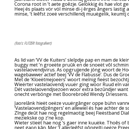
Corona root in ’t aete goêzje. Gelökkig és hae vlot 
Heej és plaats vör völ minse di-j êrges ângers last
minse, ’t leêfst zoeë verschillendj muuëgelik, keumtj
(foto’s: FLITZER! fotografeert)
As lid van ‘VV de Kuiters’ sleîpdje pap en mam de kl
buggy met ’n groeëte pruûk en de snoeët vôl schmink
vastelaovendjvirus. As opgrujjende jóng woort de Hoe
wagebawwer actief beej ‘VV de Flabusse’. Dus de Groe
Met de ‘Kloeëtmejoeërs’ woort meînig fieëst bezochtj 
Wieërter vastelaovendj vuuër ging woor Ruud eîn va
Dét vastelaovendjsezoen woor extra bezûndjer want t
onecht verbónge met Boorebroêd Wendy Driessens. Dao 
Jaorelânk hieët oeëze vuuërgânger oppe bühn vann
‘Vastelaovendjzêngers’ en allewiel és hae achter de s
Zînge deût hae nog regelmaotig beej Fieëstband Dial2
meziekske op z’ne kop.
Wieter stieët hae nog ’s gaer inne kuuëke. Thoês of b
neet gaon kân. Mer ’t allerleêfst pôngeltj oeëze Pre