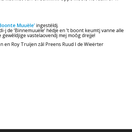
Boonte Muuële’
ingestéldj.
i-j de ‘Binnemuuële’ hédje en ’t boont keumtj vanne alle
 gewêldjige vastelaovendj mej moôg drejje!
 en Roy Truijen zâl Preens Ruud I de Wieërter