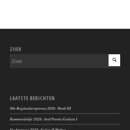
ZOEK
LAATSTE BERICHTEN
80e Rogstaekerspreens 2026: Henk III
Kammeräödje 2026: Aod Preens Godain I
Stadspreens 2025: Stefan II Wolter