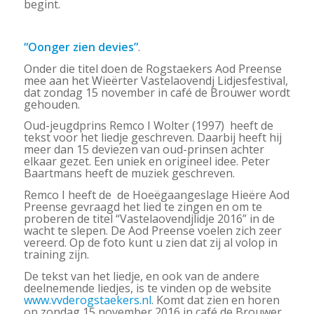
begint.
“Oonger zien devies”
.
Onder die titel doen de Rogstaekers Aod Preense
mee aan het Wieërter Vastelaovendj Lidjesfestival,
dat zondag 15 november in café de Brouwer wordt
gehouden.
Oud-jeugdprins Remco I Wolter (1997) heeft de
tekst voor het liedje geschreven. Daarbij heeft hij
meer dan 15 deviezen van oud-prinsen achter
elkaar gezet. Een uniek en origineel idee. Peter
Baartmans heeft de muziek geschreven.
Remco I heeft de de Hoeëgaangeslage Hieëre Aod
Preense gevraagd het lied te zingen en om te
proberen de titel “Vastelaovendjlidje 2016” in de
wacht te slepen. De Aod Preense voelen zich zeer
vereerd. Op de foto kunt u zien dat zij al volop in
training zijn.
De tekst van het liedje, en ook van de andere
deelnemende liedjes, is te vinden op de website
www.vvderogstaekers.nl
. Komt dat zien en horen
op zondag 15 november 2016 in café de Brouwer