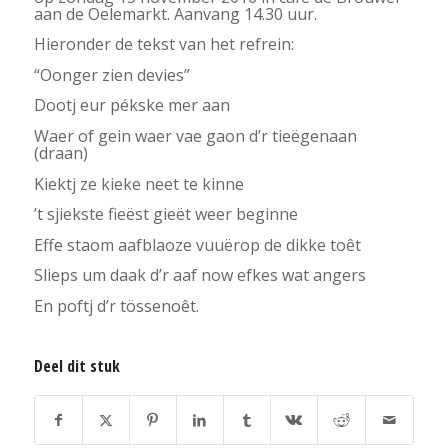
aan de Oelemarkt. Aanvang 14.30 uur.
Hieronder de tekst van het refrein:
“Oonger zien devies”
Dootj eur pékske mer aan
Waer of gein waer vae gaon d’r tieëgenaan
(draan)
Kiektj ze kieke neet te kinne
’t sjiekste fieëst gieët weer beginne
Effe staom aafblaoze vuuërop de dikke toêt
Slieps um daak d’r aaf now efkes wat angers
En poftj d’r tössenoêt.
Deel dit stuk