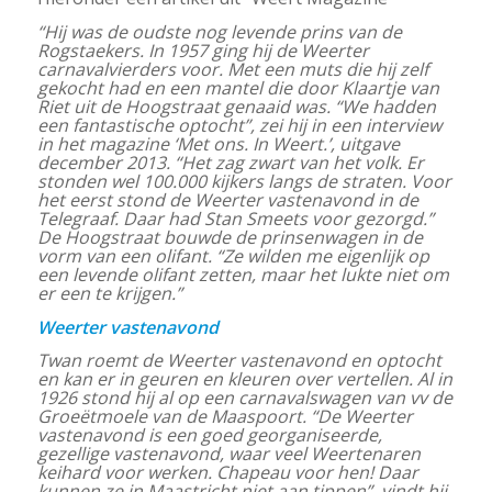
“Hij was de oudste nog levende prins van de
Rogstaekers. In 1957 ging hij de Weerter
carnavalvierders voor. Met een muts die hij zelf
gekocht had en een mantel die door Klaartje van
Riet uit de Hoogstraat genaaid was. “We hadden
een fantastische optocht”, zei hij in een interview
in het magazine ‘Met ons. In Weert.’, uitgave
december 2013. “Het zag zwart van het volk. Er
stonden wel 100.000 kijkers langs de straten. Voor
het eerst stond de Weerter vastenavond in de
Telegraaf. Daar had Stan Smeets voor gezorgd.”
De Hoogstraat bouwde de prinsenwagen in de
vorm van een olifant. “Ze wilden me eigenlijk op
een levende olifant zetten, maar het lukte niet om
er een te krijgen.”
Weerter vastenavond
Twan roemt de Weerter vastenavond en optocht
en kan er in geuren en kleuren over vertellen. Al in
1926 stond hij al op een carnavalswagen van vv de
Groeëtmoele van de Maaspoort. “De Weerter
vastenavond is een goed georganiseerde,
gezellige vastenavond, waar veel Weertenaren
keihard voor werken. Chapeau voor hen! Daar
kunnen ze in Maastricht niet aan tippen”, vindt hij.