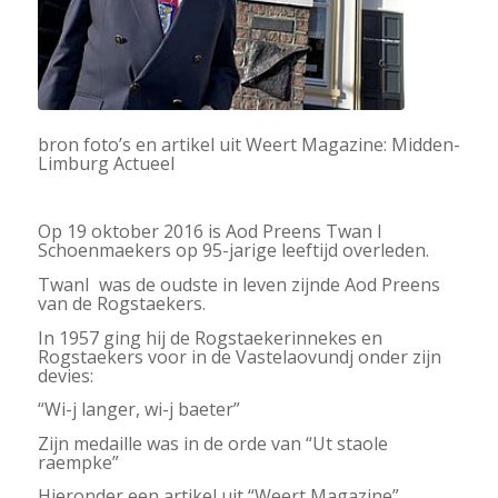
bron foto’s en artikel uit Weert Magazine: Midden-
Limburg Actueel
Op 19 oktober 2016 is Aod Preens Twan I
Schoenmaekers op 95-jarige leeftijd overleden.
TwanI was de oudste in leven zijnde Aod Preens
van de Rogstaekers.
In 1957 ging hij de Rogstaekerinnekes en
Rogstaekers voor in de Vastelaovundj onder zijn
devies:
“Wi-j langer, wi-j baeter”
Zijn medaille was in de orde van “Ut staole
raempke”
Hieronder een artikel uit “Weert Magazine”