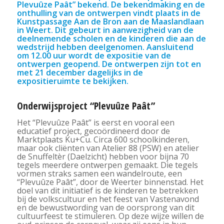
Plevuûze Paât” bekend. De bekendmaking en de
onthulling van de ontwerpen vindt plaats in de
Kunstpassage Aan de Bron aan de Maaslandlaan
in Weert. Dit gebeurt in aanwezigheid van de
deelnemende scholen en de kinderen die aan de
wedstrijd hebben deelgenomen. Aansluitend
om 12.00 uur wordt de expositie van de
ontwerpen geopend. De ontwerpen zijn tot en
met 21 december dagelijks in de
expositieruimte te bekijken.
Onderwijsproject “Plevuûze Paât”
Het “Plevuûze Paât” is eerst en vooral een
educatief project, gecoördineerd door de
Marktplaats Ku+Cu. Circa 600 schoolkinderen,
maar ook cliënten van Atelier 88 (PSW) en atelier
de Snuffeltèr (Daelzicht) hebben voor bijna 70
tegels meerdere ontwerpen gemaakt. Die tegels
vormen straks samen een wandelroute, een
“Plevuûze Paât”, door de Weerter binnenstad. Het
doel van dit initiatief is de kinderen te betrekken
bij de volkscultuur en het feest van Vastenavond
en de bewustwording van de oorsprong van dit
cultuurfeest te stimuleren. Op deze wijze willen de