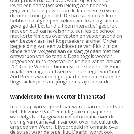
oud-prinsen de carnaval, waar zij eens in hun
leven een aantal weken leiding aan hebben
gegeven, terug geven aan de kinderen. Zo wordt
de cirkel rond gemaakt. De basisschoolkinderen
hebben de afgelopen weken een lesprogramma
gevolgd dat bestond uit een interactief gesprek
met een oud-carnavalsprins, een les op school
met korte filmpjes over vasten en vastenavond en
een bezoek aan het Rogstaekers archief. Onder
begeleiding van een vakdocente van Rick zijn de
kinderen vervolgens aan de slag gegaan met het
ontwerpen van de tegels. Deze tegels worden
uitgevoerd in cortenstaal en komen vanaf januari
2013 in de Weerter binnenstad te liggen. Elk kind
maakt een eigen ontwerp voor de tegel van ‘hun’
Aod Preens waarin logo, jaartal en namen van de
Rogstaekerprins en jeugdprins zijn verwerkt.
Wandelroute door Weerter binnenstad
In de loop van volgend jaar wordt aan de hand van
het “Plevuûze Paât” een (digitale en papieren)
wandelgids uitgegeven met informatie over de
viering van carnaval maar ook over het culturele
erfgoed van Weert, bijvoorbeeld informatie over
de straat waar de tegel ligt. Daarbij wordt ook