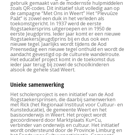
gebruik gemaakt van de modernste hulpmiddelen
zoals QR-codes. Dit initiatief sluit volledig aan op
de campagne “Met Ons in Weert” Het “Plevuûze
Paât” is zowel een duik in het verleden als
toekomstgericht. In 1937 werd de eerste
Rogstaekersprins uitgeroepen en in 1950 de
eerste Jeugdprins. Ieder jaar komt er een nieuwe
Rogstaekers(jeugd)prins bij en dus ook een
nieuwe tegel. Jaarlijks wordt tijdens de Aod
Preensedag een nieuwe tegel onthuld en wordt de
aandacht gevestigd op de culturele wandelroute.
Het educatief project komt in de toekomst dus
ieder jaar terug bij zowel de schoolkinderen
alsook de gehele stad Weert.
Unieke samenwerking
Het scholenproject is een initiatief van de Aod
Rogstaekersprinsen, die daarbij samenwerken
met Rick (het Regionaal Instituut voor Cultuur- en
Kunsteducatie), de gemeente Weert en het
basisonderwijs in Weert. Het project wordt
gecoördineerd door Marktplaats Ku+Cu,
verbinder van onderwijs en cultuur. Het initiatief
wordt ondersteund door de Provincie Limburg en